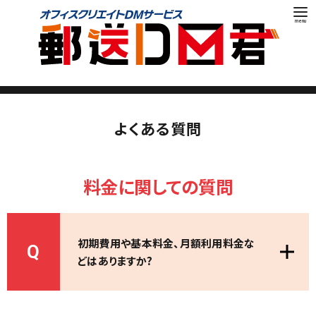
コ
ン
テ
ン
ツ
へ
移
動
よくある質問
料金に関しての質問
初期費用や基本料金、月額利用料金な
Q
どはありますか?