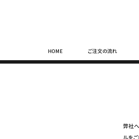
コ
ン
テ
ン
ツ
へ
移
動
HOME
ご注文の流れ
弊社へ
ルをご