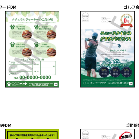
フードDM
ゴルフ会
動産DM
活動報