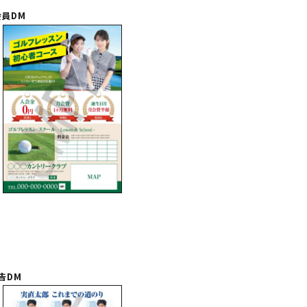
員DM
告DM